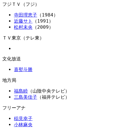
フジＴＶ（フジ）
寺田理恵子
（1984）
近藤サト
（1991）
松村未央
（2009）
ＴＶ東京（テレ東）
文化放送
喜熨斗勝
地方局
福島睦
（山陰中央テレビ）
三島美佳子
（福井テレビ）
フリーアナ
稲見幸子
小林麻央