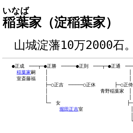
いなば
稲葉
家（淀稲葉家）
山城淀藩10万2000石
　　●正成　───┬─●正勝　─────●正則　───┬─●正通　───
稲葉家
嗣　　│　　　　　　　　　　　　　　　　　│

　　　室斎藤福　　│　　　　　　　　　　　　　　　　　│

　　　　　　　　　├─○正吉　─────○正休　　　　├─○正倚　
　　　　　　　　　│　　　　　　　　　　　青野稲葉家　│

　　　　　　　　　│　　　　　　　　　　　　　　　　　│

　　　　　　　　　└─　女　　　　　　　　　　　　　　├─○
堀田正吉
室　　　　　　　　　　
　　　　　　　　　　　　　　　　　　　　　　　　　　　│
　　　　　　　　　　　　　　　　　　　　　　　　　　　└─○正
　　　　　　　　　　　　　　　　　　　　　　　　　　　　
　　　　　　　　　　　　　　　　　　　　　　　　　　　　