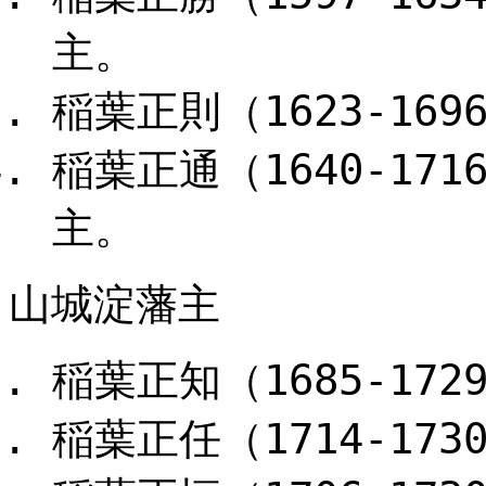
主。
稲葉正則（1623-16
稲葉正通（1640-1
主。
山城淀藩主
稲葉正知（1685-17
稲葉正任（1714-17