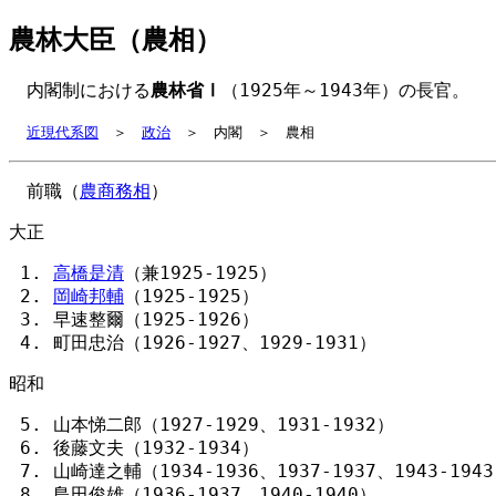
農林大臣（農相）
内閣制における
農林省Ⅰ
（1925年～1943年）の長官。
近現代系図
＞
政治
＞ 内閣 ＞ 農相
前職（
農商務相
）
大正
高橋是清
（兼1925-1925）
岡崎邦輔
（1925-1925）
早速整爾（1925-1926）
町田忠治（1926-1927、1929-1931）
昭和
山本悌二郎（1927-1929、1931-1932）
後藤文夫（1932-1934）
山崎達之輔（1934-1936、1937-1937、1943-194
島田俊雄（1936-1937、1940-1940）