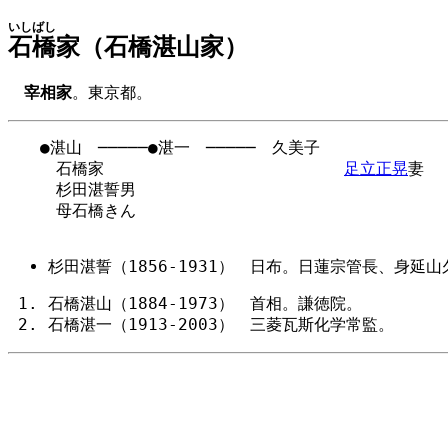
いしばし
石橋
家（石橋湛山家）
宰相家
。東京都。
　　●湛山　─────●湛一　─────　久美子

　　　石橋家　　　　　　　　　　　　　　　
足立正晃
妻

　　　杉田湛誓男

　　　母石橋きん

杉田湛誓（1856-1931） 日布。日蓮宗管長、身延
石橋湛山（1884-1973） 首相。謙徳院。
石橋湛一（1913-2003） 三菱瓦斯化学常監。