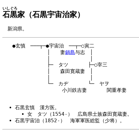
いしぐろ
石黒
家（石黒宇宙治家）
新潟県。
　　●玄慎　───┬─●宇宙治　──┬─○寅二

　　　　　　　　　│　　妻
鍋島
与志　│

　　　　　　　　　│　　　　　　　　│

　　　　　　　　　├─　タツ　　　　├─○宰三

　　　　　　　　　│　　森田寛蔵妻　│

　　　　　　　　　│　　　　　　　　│

　　　　　　　　　└─　カヂ　　　　└─　ヤヲ

　　　　　　　　　　　　小川鉄吉妻　　　　関重孝妻

石黒玄慎 漢方医。
女 タツ（1554-） 広島県士族森田寛蔵妻。
石黒宇宙治（1852-） 海軍軍医総監（少将）。