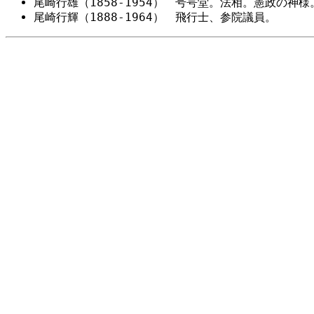
尾崎行雄（1858-1954） 号咢堂。法相。憲政の神様
尾崎行輝（1888-1964） 飛行士、参院議員。