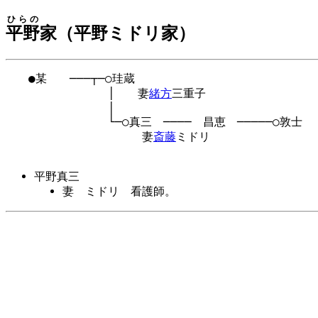
ひらの
平野
家（平野ミドリ家）
　　●某　　───┬─○珪蔵

　　　　　　　　　│　　妻
緒方
三重子

　　　　　　　　　│

　　　　　　　　　└─○真三　────　昌恵　─────○敦士

　　　　　　　　　　　　妻
斎藤
ミドリ

平野真三
妻 ミドリ 看護師。