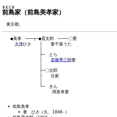
まえじま
前島
家（前島美孝家）
東京都。
　　●美孝　───┬─●震太郎　────〇豊

大津
ひさ　　│　　妻千葉うた

　　　　　　　　　│

　　　　　　　　　├─　とら

　　　　　　　　　│　　
斎藤秀三郎
妻

　　　　　　　　　│

　　　　　　　　　├─〇次郎

　　　　　　　　　│　　分家

　　　　　　　　　│

　　　　　　　　　└─　きん

　　　　　　　　　　　　岡直孝妻

前島美孝
妻 ひさ（久、1846-）