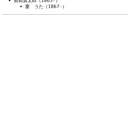
前島震太郎（1865-）
妻 うた（1867-）