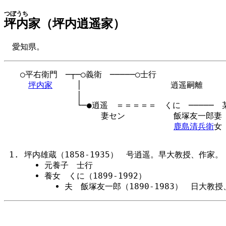
つぼうち
坪内
家（坪内逍遥家）
愛知県。
　　○平右衛門　─┬─○義衛　─────○士行

坪内家
　　　│　　　　　　　　　　　逍遥嗣離

　　　　　　　　　│

　　　　　　　　　└─●逍遥　＝＝＝＝＝　くに　─────　某
　　　　　　　　　　　　妻セン　　　　　　飯塚友一郎妻　
鹿島清兵衛
女

坪内雄蔵（1858-1935） 号逍遥。早大教授、作家。
元養子 士行
養女 くに（1899-1992）
夫 飯塚友一郎（1890-1983） 日大教