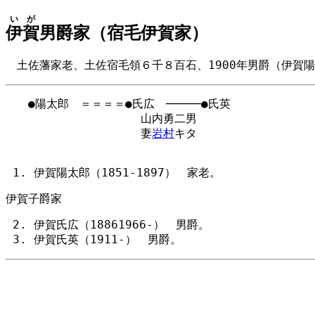
いが
伊賀
男爵家（宿毛伊賀家）
土佐藩家老、土佐宿毛領６千８百石、1900年男爵（伊賀
　　●陽太郎　＝＝＝＝●氏広　─────●氏英

　　　　　　　　　　　　山内勇二男

　　　　　　　　　　　　妻
岩村
キタ

伊賀陽太郎（1851-1897） 家老。
伊賀子爵家
伊賀氏広（18861966-） 男爵。
伊賀氏英（1911-） 男爵。