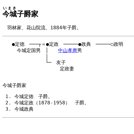
いまき
今城
子爵家
羽林家、花山院流、1884年子爵。
　　●定徳　───┬＝●定政　─────●政典　─────○政明

　　　今城定国男　│　　
中山孝麿
男

　　　　　　　　　│

　　　　　　　　　└─　友子

　　　　　　　　　　　　定政妻

今城子爵家
今城定徳 子爵。
今城定政（1878-1958） 子爵。
今城政典