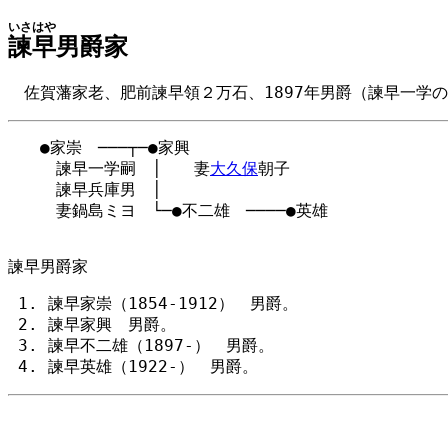
いさはや
諫早
男爵家
佐賀藩家老、肥前諫早領２万石、1897年男爵（諫早一学
　　●家崇　───┬─●家興

　　　諫早一学嗣　│　　妻
大久保
朝子

　　　諫早兵庫男　│

　　　妻鍋島ミヨ　└─●不二雄　────●英雄

諫早男爵家
諫早家崇（1854-1912） 男爵。
諫早家興 男爵。
諫早不二雄（1897-） 男爵。
諫早英雄（1922-） 男爵。