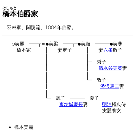
はしもと
橋本
伯爵家
羽林家、閑院流、1884年伯爵。
　　○実麗　───┬＝●実梁　───┬─●実頴　─────●実斐

　　　橋本家　　　│　　妻定子　　　│　　妻
六条
敬子

　　　　　　　　　│　　　　　　　　│

　　　　　　　　　│　　　　　　　　├─　秀子

　　　　　　　　　│　　　　　　　　│　　
清水谷実英
妻

　　　　　　　　　│　　　　　　　　│

　　　　　　　　　│　　　　　　　　└─　敦子

　　　　　　　　　│　　　　　　　　　　　
渋沢篤二
妻

　　　　　　　　　│

　　　　　　　　　└─　麗子　─────　夏子

東坊城夏長
妻　　　
明治
権典侍

　　　　　　　　　　　　　　　　　　　　　実麗養女

橋本実麗