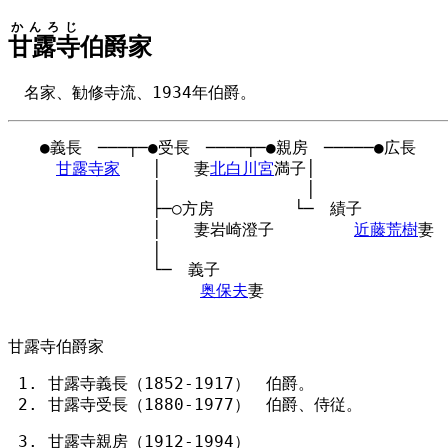
かんろじ
甘露寺
伯爵家
名家、勧修寺流、1934年伯爵。
　　●義長　───┬─●受長　────┬─●親房　─────●広長

甘露寺家
　　│　　妻
北白川宮
満子│

　　　　　　　　　│　　　　　　　　　│

　　　　　　　　　├─○方房　　　　　└─　績子

　　　　　　　　　│　　妻岩崎澄子　　　　　
近藤荒樹
妻

　　　　　　　　　│

　　　　　　　　　└─　義子

奥保夫
妻

甘露寺伯爵家
甘露寺義長（1852-1917） 伯爵。
甘露寺受長（1880-1977） 伯爵、侍従。
甘露寺親房（1912-1994）