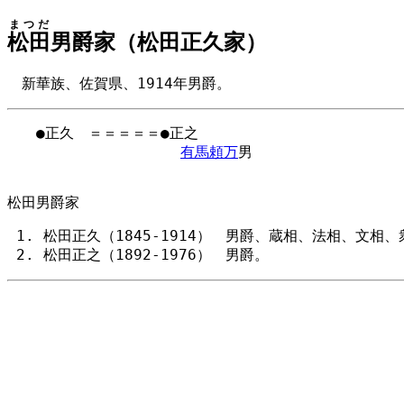
まつだ
松田
男爵家（松田正久家）
新華族、佐賀県、1914年男爵。
　　●正久　＝＝＝＝＝●正之

有馬頼万
男

松田男爵家
松田正久（1845-1914） 男爵、蔵相、法相、文相
松田正之（1892-1976） 男爵。