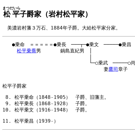
まつだいら
松平
子爵家（岩村松平家）
美濃岩村藩３万石、1884年子爵。大給松平家分家。
　　●乗命　＝＝＝＝＝●乗長　───┬─●乗文　─────●乗昌

松平乗喬
男　　　　鍋島直紀男　│

　　　　　　　　　　　　　　　　　　│

　　　　　　　　　　　　　　　　　　└─○乗武　─────○尚
　　　　　　　　　　　　　　　　　　　　　妻
鷹司
章子　
松平子爵家
松平乗命（1848-1905） 子爵、旧藩主。
松平乗長（1868-1928） 子爵。
松平乗文（1916-1948） 子爵。
松平乗昌（1939-）