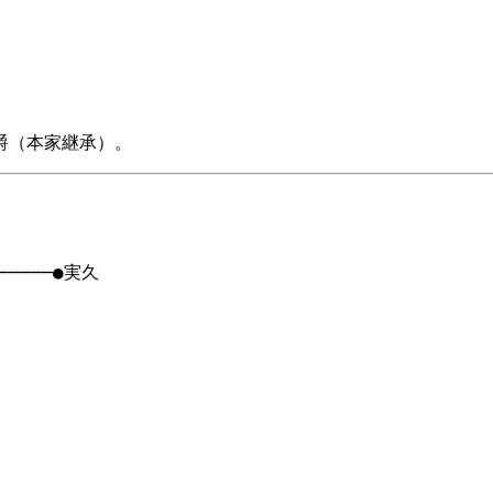
返爵（本家継承）。
────●実久
