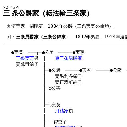
さんじょう
三条
公爵家（転法輪三条家）
九清華家、閑院流、1884年公爵（三条実実の偉勲）。
附：
三条男爵家（三条公輝家）
1892年男爵、1924年
　　●実美　───┬─●公美　─────●実憲

三条実万
男　│　　
東三条男爵家
　　　妻鷹司治子　│

　　　　　　　　　├─●公輝　─────●実春　─────●公隆　─
　　　　　　　　　│　　妻毛利多栄子

　　　　　　　　　│　　妻正親町静子

　　　　　　　　　├─○公善

　　　　　　　　　│

　　　　　　　　　│

　　　　　　　　　├─○実英

　　　　　　　　　│　　
河鰭家
嗣

　　　　　　　　　│

　　　　　　　　　├─　智恵子
