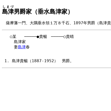
しまづ
島津
男爵家（垂水島津家）
薩摩藩一門、大隅垂水領１万８千石、1897年男爵（島津
　　○某　　─────●貴暢　─────○貴晴

　　　島津家

　　　妻
島津
春

島津貴暢（1887-1952） 男爵。