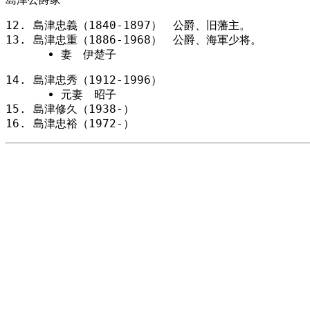
島津忠義（1840-1897） 公爵、旧藩主。
島津忠重（1886-1968） 公爵、海軍少将。
妻 伊楚子
島津忠秀（1912-1996）
元妻 昭子
島津修久（1938-）
島津忠裕（1972-）