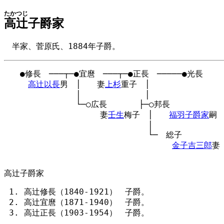
たかつじ
高辻
子爵家
半家、菅原氏、1884年子爵。
　　●修長　───┬─●宜麿　───┬─●正長　─────●光長

高辻以長
男　│　　妻
上杉
重子　│

　　　　　　　　　│　　　　　　　　│

　　　　　　　　　└─○広長　　　　├─○邦長

　　　　　　　　　　　　妻
壬生
梅子　│　　
福羽子爵家
嗣

　　　　　　　　　　　　　　　　　　│

　　　　　　　　　　　　　　　　　　└─　総子

金子吉三郎
妻

高辻子爵家
高辻修長（1840-1921） 子爵。
高辻宜麿（1871-1940） 子爵。
高辻正長（1903-1954） 子爵。