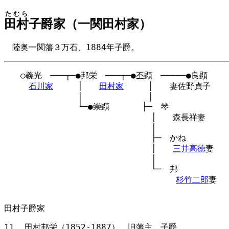
たむら
田村
子爵家（一関田村家）
陸奥一関藩３万石、1884年子爵。
　　○義光　───┬─●邦栄　───┬─●丕顕　─────●良顕

石川家
　　　│　　
田村家
　　　│　　妻佐野貞子

　　　　　　　　　│　　　　　　　　│

　　　　　　　　　└─●崇顕　　　　├─　琴

　　　　　　　　　　　　　　　　　　│　　森長祥妻

　　　　　　　　　　　　　　　　　　│

　　　　　　　　　　　　　　　　　　├─　かね

　　　　　　　　　　　　　　　　　　│　　
三井高徳
妻

　　　　　　　　　　　　　　　　　　│

　　　　　　　　　　　　　　　　　　└─　邦

杉竹二郎
妻

田村子爵家
田村邦栄（1852-1887） 旧藩主、子爵。