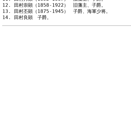
田村崇顕（1858-1922） 旧藩主、子爵。
田村丕顕（1875-1945） 子爵、海軍少将。
田村良顕 子爵。